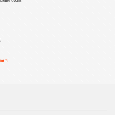
biente cucina.
E
ementi