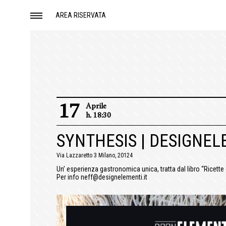
AREA RISERVATA
17
Aprile
h. 18:30
SYNTHESIS | DESIGNE
Via Lazzaretto 3 Milano, 20124
Un’ esperienza gastronomica unica, tratta dal libro “Ricette 
Per info neff@designelementi.it