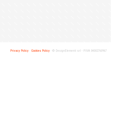
Privacy Policy
-
Cookies Policy
- ©
DesignElementi srl -
P.IVA 04002760967
ENTI NEFF
Marche DESIGNELEMENTI NEFF COLLECTION
MODULA SRL
 Milano
Via delle Maestranze, 62014 Corridonia (MC)
Lun–Ven: 8.30–12.30 / 14.00–18.00
to
Marche DESIGNELEMENTI EXECUTIVE
ENTI HUB
PARTNER GAGGENAU
MODULA SRL
3 Milano
Via Enrico Mattei – 62014 Corridonia (MC)
Lun-Ven 8.30-12.30 / 14.00-18.30
to
Su appuntamento