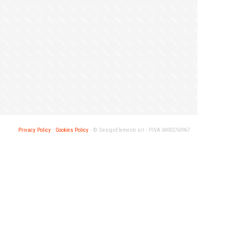
Privacy Policy
-
Cookies Policy
- ©
DesignElementi srl -
P.IVA 04002760967
ENTI NEFF
Marche DESIGNELEMENTI NEFF COLLECTION
MODULA SRL
 Milano
Via delle Maestranze, 62014 Corridonia (MC)
Lun–Ven: 8.30–12.30 / 14.00–18.00
to
Marche DESIGNELEMENTI EXECUTIVE
ENTI HUB
PARTNER GAGGENAU