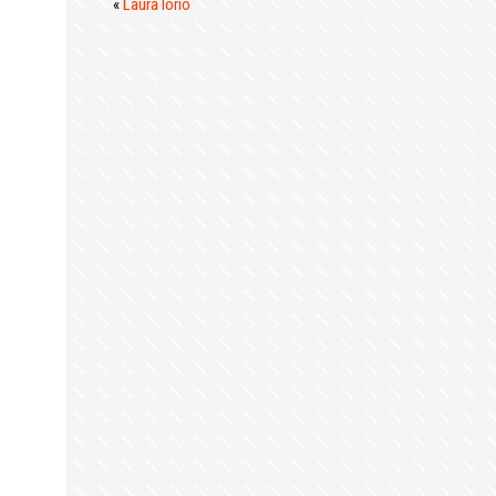
«
Laura Iorio