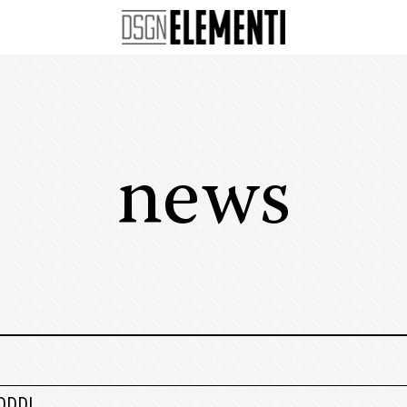
news
ODDI