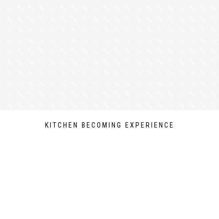
KITCHEN BECOMING EXPERIENCE
I BRAND
EXPERIENCE
DOVE SIAMO
Milano DESIGNELEM
strie
– Vino cantine e armadi
Per privati
COLLECTION
rati
Per architetti
Via Lazzaretto 3, 20124
– abbattitori di temperatura
Per contract
Lun–Ven: 9.00–19.00
abbattitori di temperatura
Per partner
Sabato su appuntamen
qua
– depurazione e
Eventi
ione acqua
Milano DESIGNELEM