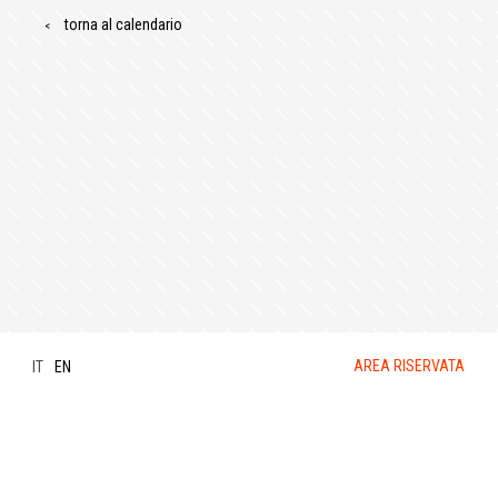
torna al calendario
AREA RISERVATA
IT
EN
Privacy Policy
-
Cookies Policy
- ©
DesignElementi srl -
P.IVA 04002760967
-
Dati Legali