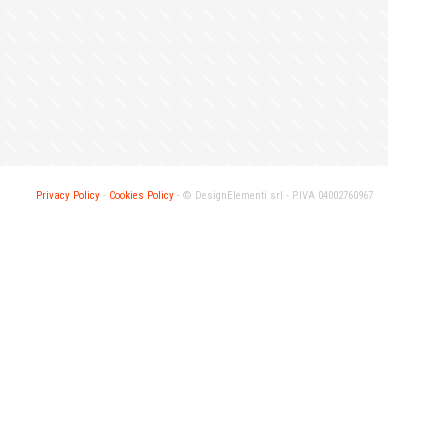
Privacy Policy
-
Cookies Policy
- ©
DesignElementi srl -
P.IVA 04002760967
ENTI NEFF
Marche DESIGNELEMENTI NEFF COLLECTION
MODULA SRL
 Milano
Via delle Maestranze, 62014 Corridonia (MC)
Lun–Ven: 8.30–12.30 / 14.00–18.00
to
Marche DESIGNELEMENTI EXECUTIVE
ENTI HUB
PARTNER GAGGENAU
MODULA SRL
3 Milano
Via Enrico Mattei – 62014 Corridonia (MC)
Lun-Ven 8.30-12.30 / 14.00-18.30