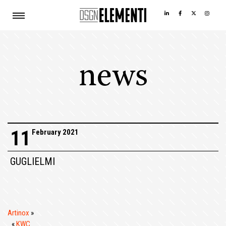
news
11
February 2021
GUGLIELMI
Artinox
»
«
KWC